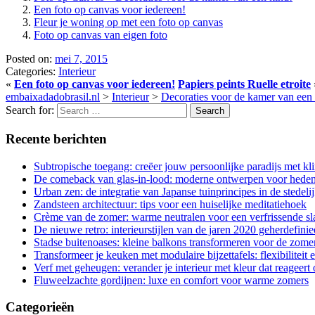
Een foto op canvas voor iedereen!
Fleur je woning op met een foto op canvas
Foto op canvas van eigen foto
Posted on:
mei 7, 2015
Categories:
Interieur
«
Een foto op canvas voor iedereen!
Papiers peints Ruelle etroite
embaixadadobrasil.nl
>
Interieur
>
Decoraties voor de kamer van een 
Search for:
Recente berichten
Subtropische toegang: creëer jouw persoonlijke paradijs met kl
De comeback van glas-in-lood: moderne ontwerpen voor hede
Urban zen: de integratie van Japanse tuinprincipes in de stedel
Zandsteen architectuur: tips voor een huiselijke meditatiehoek
Crème van de zomer: warme neutralen voor een verfrissende s
De nieuwe retro: interieurstijlen van de jaren 2020 geherdefinie
Stadse buitenoases: kleine balkons transformeren voor de zome
Transformeer je keuken met modulaire bijzettafels: flexibiliteit en
Verf met geheugen: verander je interieur met kleur dat reageert
Fluweelzachte gordijnen: luxe en comfort voor warme zomers
Categorieën