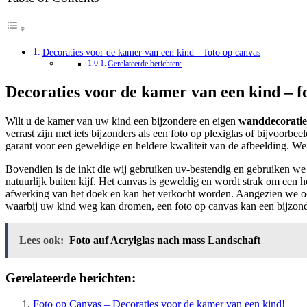
Decoraties voor de kamer van een kind – foto op canvas
Gerelateerde berichten:
Decoraties voor de kamer van een kind – f
Wilt u de kamer van uw kind een bijzondere en eigen
wanddecoratie
verrast zijn met iets bijzonders als een foto op plexiglas of bijvoor
garant voor een geweldige en heldere kwaliteit van de afbeelding. W
Bovendien is de inkt die wij gebruiken uv-bestendig en gebruiken we g
natuurlijk buiten kijf. Het canvas is geweldig en wordt strak om een
afwerking van het doek en kan het verkocht worden. Aangezien we ook
waarbij uw kind weg kan dromen, een foto op canvas kan een bijzonde
Lees ook:
Foto auf Acrylglas nach mass Landschaft
Gerelateerde berichten:
Foto op Canvas – Decoraties voor de kamer van een kind!