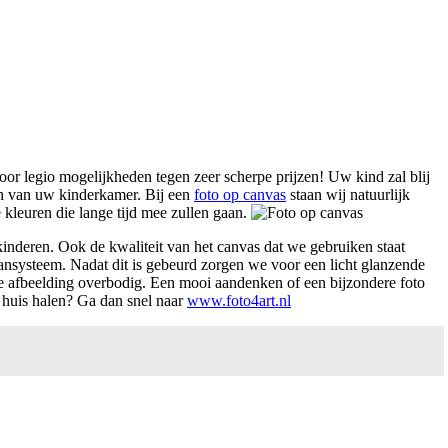
or legio mogelijkheden tegen zeer scherpe prijzen! Uw kind zal blij
ijn van uw kinderkamer. Bij een
foto op canvas
staan wij natuurlijk
kleuren die lange tijd mee zullen gaan.
kinderen. Ook de kwaliteit van het canvas dat we gebruiken staat
pansysteem. Nadat dit is gebeurd zorgen we voor een licht glanzende
ke afbeelding overbodig. Een mooi aandenken of een bijzondere foto
 huis halen? Ga dan snel naar
www.foto4art.nl