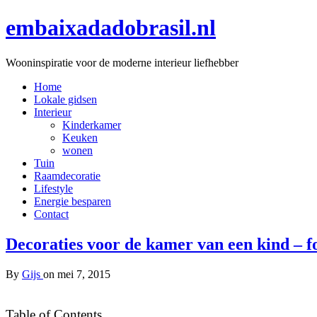
embaixadadobrasil.nl
Wooninspiratie voor de moderne interieur liefhebber
Home
Lokale gidsen
Interieur
Kinderkamer
Keuken
wonen
Tuin
Raamdecoratie
Lifestyle
Energie besparen
Contact
Decoraties voor de kamer van een kind – f
By
Gijs
on
mei 7, 2015
Table of Contents