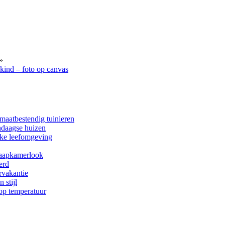
»
kind – foto op canvas
imaatbestendig tuinieren
ndaagse huizen
ijke leefomgeving
laapkamerlook
erd
rvakantie
 stijl
 op temperatuur