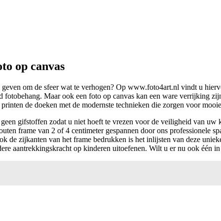
oto op canvas
geven om de sfeer wat te verhogen? Op www.foto4art.nl vindt u hiervo
beeld fotobehang. Maar ook een foto op canvas kan een ware verrijking z
e printen de doeken met de modernste technieken die zorgen voor mooie 
een gifstoffen zodat u niet hoeft te vrezen voor de veiligheid van uw 
 houten frame van 2 of 4 centimeter gespannen door ons professionele s
 de zijkanten van het frame bedrukken is het inlijsten van deze unie
re aantrekkingskracht op kinderen uitoefenen. Wilt u er nu ook één in